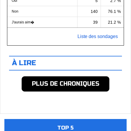
5
2.7 %
Oui
140
76.1 %
Non
39
21.2 %
J'aurais aim�
Liste des sondages
À LIRE
PLUS DE CHRONIQUES
TOP 5