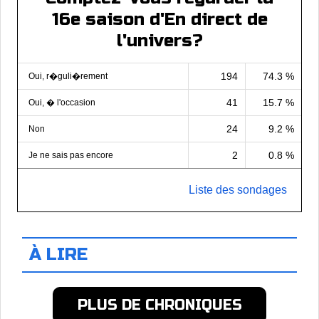
16e saison d'En direct de
l'univers?
194
74.3 %
Oui, r�guli�rement
41
15.7 %
Oui, � l'occasion
24
9.2 %
Non
2
0.8 %
Je ne sais pas encore
Liste des sondages
À LIRE
PLUS DE CHRONIQUES