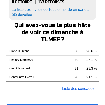
11 OCTOBRE | 133 RÉPONSES
La liste des invités de Tout le monde en parle a
été dévoilée
Qui avez-vous le plus hâte
de voir ce dimanche à
TLMEP?
38
28.6 %
Diane Dufresne
36
27.1 %
Richard Martineau
31
23.3 %
Gino Chouinard
28
21.1 %
Genevi�ve Everell
Liste des sondages