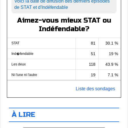
Voici la date de diffusion des derniers épisodes
de STAT et d'Indéfendable
Aimez-vous mieux STAT ou
Indéfendable?
81
30.1 %
STAT
51
19 %
Ind�fendable
118
43.9 %
Les deux
19
7.1 %
Ni l'une ni l'autre
Liste des sondages
À LIRE