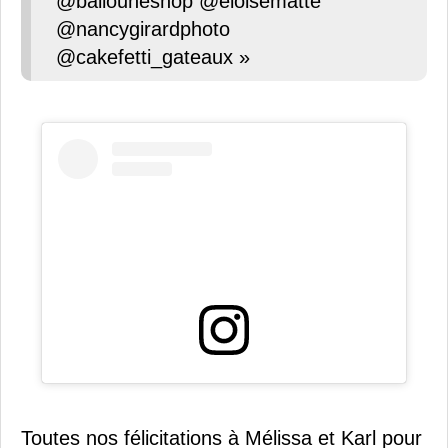
@ballouneshop @eloisematte
@nancygirardphoto
@cakefetti_gateaux »
Toutes nos félicitations à Mélissa et Karl pour