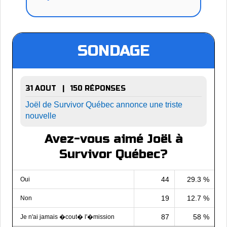
SONDAGE
31 AOUT | 150 RÉPONSES
Joël de Survivor Québec annonce une triste
nouvelle
Avez-vous aimé Joël à
Survivor Québec?
44
29.3 %
Oui
19
12.7 %
Non
87
58 %
Je n'ai jamais �cout� l'�mission