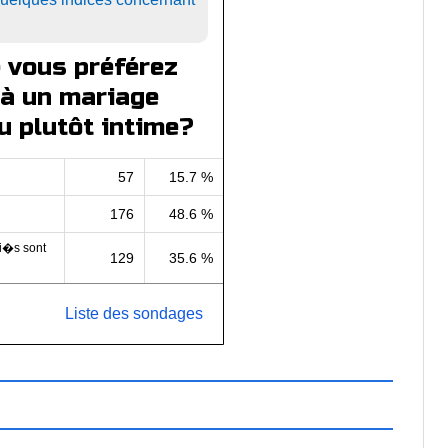
 vous préférez
 à un mariage
u plutôt intime?
57
15.7 %
176
48.6 %
ri�s sont
129
35.6 %
Liste des sondages