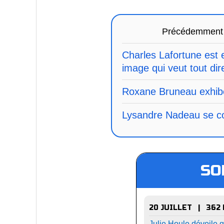
Précédemment
Charles Lafortune est
image qui veut tout dir
Roxane Bruneau exhib
Lysandre Nadeau se co
SO
20 JUILLET | 362
Julie Houle dévoile 