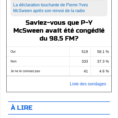
La déclaration touchante de Pierre-Yves
McSween après son renvoi de la radio
Saviez-vous que P-Y
McSween avait été congédié
du 98.5 FM?
519
58.1 %
Oui
333
37.3 %
Non
41
4.6 %
Je ne le connais pas
Liste des sondages
À LIRE