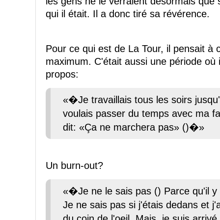
les gens ne le verraient désormais que s
qui il était. Il a donc tiré sa révérence.
Pour ce qui est de La Tour, il pensait à
maximum. C'était aussi une période où il 
propos:
«�Je travaillais tous les soirs jusqu'à
voulais passer du temps avec ma fam
dit: «Ça ne marchera pas» ()�»
Un burn-out?
«�Je ne le sais pas () Parce qu'il y 
Je ne sais pas si j'étais dedans et j'
du coin de l'oeil. Mais, je suis arr