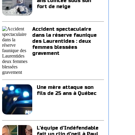
ans coincée sous son
fort de neige
Accident spectaculaire
dans la réserve faunique
des Laurentides : deux
femmes blessées
gravement
Une mère attaque son
fils de 25 ans à Québec
L'équipe d'Indéfendable
fait un clin d'oeil à Paul