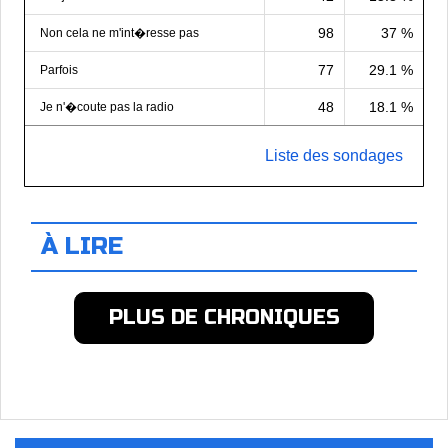
98
37 %
Non cela ne m'int�resse pas
77
29.1 %
Parfois
48
18.1 %
Je n'�coute pas la radio
Liste des sondages
À LIRE
PLUS DE CHRONIQUES