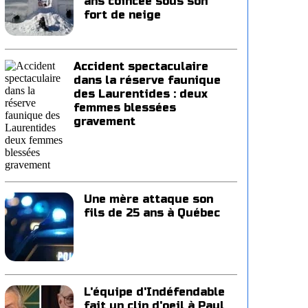
ans coincée sous son
fort de neige
Accident spectaculaire
dans la réserve faunique
des Laurentides : deux
femmes blessées
gravement
Une mère attaque son
fils de 25 ans à Québec
L'équipe d'Indéfendable
fait un clin d'oeil à Paul